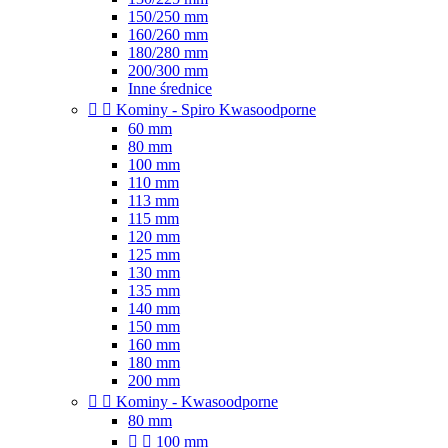
150/250 mm
160/260 mm
180/280 mm
200/300 mm
Inne średnice


Kominy - Spiro Kwasoodporne
60 mm
80 mm
100 mm
110 mm
113 mm
115 mm
120 mm
125 mm
130 mm
135 mm
140 mm
150 mm
160 mm
180 mm
200 mm


Kominy - Kwasoodporne
80 mm


100 mm