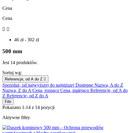
Cena
Cena


46 zł - 302 zł
500 mm
Jest 14 produktów.
Sortuj wg:
Referencje, od A do Z

Sprzedaż, od najwyższej do najniższej
Dostępne
Nazwa, A do Z
Nazwa, Z do A
Cena, rosnąco
Cena, malejąco
Referencje, od A do
Z
Referencje, od Z do A
Filtr
Pokazano 1-14 z 14 pozycji
Aktywne filtry