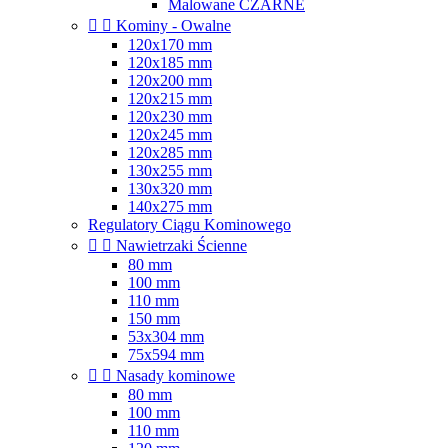
Malowane CZARNE


Kominy - Owalne
120x170 mm
120x185 mm
120x200 mm
120x215 mm
120x230 mm
120x245 mm
120x285 mm
130x255 mm
130x320 mm
140x275 mm
Regulatory Ciągu Kominowego


Nawietrzaki Ścienne
80 mm
100 mm
110 mm
150 mm
53x304 mm
75x594 mm


Nasady kominowe
80 mm
100 mm
110 mm