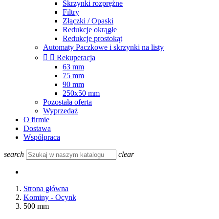
Skrzynki rozprężne
Filtry
Złączki / Opaski
Redukcje okrągłe
Redukcje prostokąt
Automaty Paczkowe i skrzynki na listy


Rekuperacja
63 mm
75 mm
90 mm
250x50 mm
Pozostała oferta
Wyprzedaż
O firmie
Dostawa
Współpraca
search
clear
Strona główna
Kominy - Ocynk
500 mm