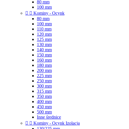
80 mm
100 mm


Kominy - Ocynk
80 mm
100 mm
110 mm
120 mm
125 mm
130 mm
140 mm
150 mm
160 mm
180 mm
200 mm
225 mm
250 mm
300 mm
315 mm
350 mm
400 mm
450 mm
500 mm
Inne średnice


Kominy - Ocynk Izolacja
130/225 mm