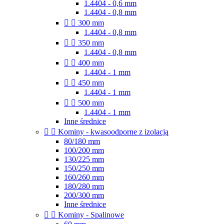
1.4404 - 0,6 mm
1.4404 - 0,8 mm


300 mm
1.4404 - 0,8 mm


350 mm
1.4404 - 0,8 mm


400 mm
1.4404 - 1 mm


450 mm
1.4404 - 1 mm


500 mm
1.4404 - 1 mm
Inne średnice


Kominy - kwasoodporne z izolacją
80/180 mm
100/200 mm
130/225 mm
150/250 mm
160/260 mm
180/280 mm
200/300 mm
Inne średnice


Kominy - Spalinowe