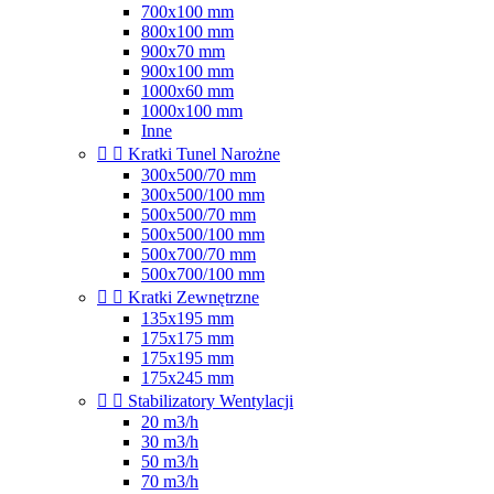
700x100 mm
800x100 mm
900x70 mm
900x100 mm
1000x60 mm
1000x100 mm
Inne


Kratki Tunel Narożne
300x500/70 mm
300x500/100 mm
500x500/70 mm
500x500/100 mm
500x700/70 mm
500x700/100 mm


Kratki Zewnętrzne
135x195 mm
175x175 mm
175x195 mm
175x245 mm


Stabilizatory Wentylacji
20 m3/h
30 m3/h
50 m3/h
70 m3/h