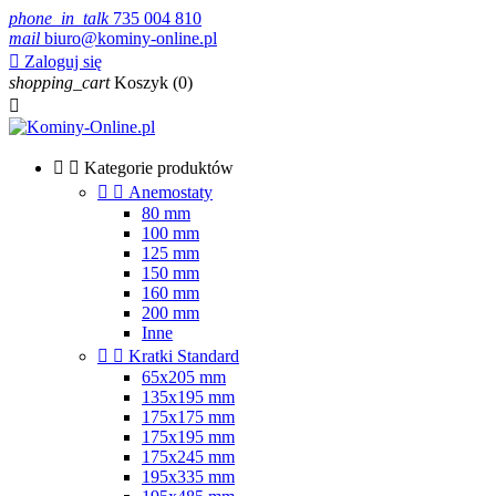
phone_in_talk
735 004 810
mail
biuro@kominy-online.pl

Zaloguj się
shopping_cart
Koszyk
(0)



Kategorie produktów


Anemostaty
80 mm
100 mm
125 mm
150 mm
160 mm
200 mm
Inne


Kratki Standard
65x205 mm
135x195 mm
175x175 mm
175x195 mm
175x245 mm
195x335 mm