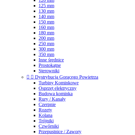
120 mm
125 mm
130 mm
140 mm
150 mm
160 mm
180 mm
200 mm
250 mm
300 mm
350 mm
Inne średnice
Prostokątne
Sterowniki


Dystrybucja Gorącego Powietrza
Turbiny Kominkowe
Osprzęt elektryczny
Budowa kominka
Rury / Kanały
Czerpnie
Rozety
Kolana
Trójniki
Czwórniki
Przepustnice / Zawory