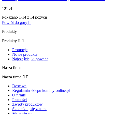
121 zł
Pokazano 1-14 z 14 pozycji
Powrót do góry

Produkty
Produkty


Promocje
Nowe produkty
Najczęściej kupowane
Nasza firma
Nasza firma


Dostawa
Regulamin sklepu kominy-online.pl
O firmie
Płatności
Zwroty produktów
Skontaktuj się z nami
Mapa strony