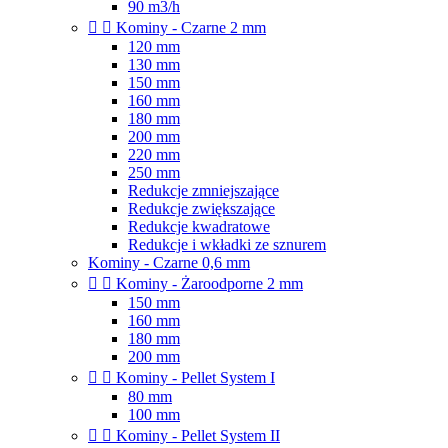
90 m3/h


Kominy - Czarne 2 mm
120 mm
130 mm
150 mm
160 mm
180 mm
200 mm
220 mm
250 mm
Redukcje zmniejszające
Redukcje zwiększające
Redukcje kwadratowe
Redukcje i wkładki ze sznurem
Kominy - Czarne 0,6 mm


Kominy - Żaroodporne 2 mm
150 mm
160 mm
180 mm
200 mm


Kominy - Pellet System I
80 mm
100 mm


Kominy - Pellet System II