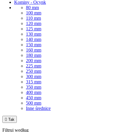
Kominy - Ocynk
80 mm
100 mm
110 mm
120 mm
125 mm
130 mm
140 mm
150 mm
160 mm
180 mm
200 mm
225 mm
250 mm
300 mm
315 mm
350 mm
400 mm
450 mm
500 mm
Inne średnice

Tak
Filtruj według