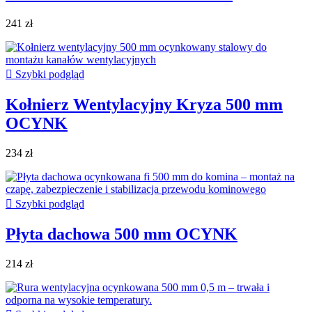
241 zł

Szybki podgląd
Kołnierz Wentylacyjny Kryza 500 mm
OCYNK
234 zł

Szybki podgląd
Płyta dachowa 500 mm OCYNK
214 zł