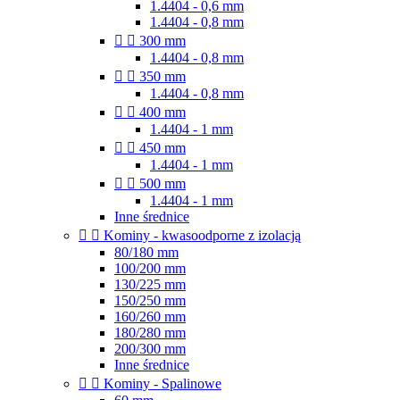
1.4404 - 0,6 mm
1.4404 - 0,8 mm


300 mm
1.4404 - 0,8 mm


350 mm
1.4404 - 0,8 mm


400 mm
1.4404 - 1 mm


450 mm
1.4404 - 1 mm


500 mm
1.4404 - 1 mm
Inne średnice


Kominy - kwasoodporne z izolacją
80/180 mm
100/200 mm
130/225 mm
150/250 mm
160/260 mm
180/280 mm
200/300 mm
Inne średnice


Kominy - Spalinowe