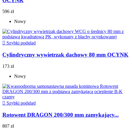
OCYNK
596 zł
Nowy

Szybki podgląd
Cylindryczny wywietrzak dachowy 80 mm OCYNK
173 zł
Nowy

Szybki podgląd
Rotowent DRAGON 200/300 mm zamykający...
807 zł