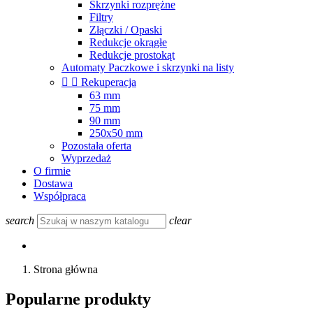
Skrzynki rozprężne
Filtry
Złączki / Opaski
Redukcje okrągłe
Redukcje prostokąt
Automaty Paczkowe i skrzynki na listy


Rekuperacja
63 mm
75 mm
90 mm
250x50 mm
Pozostała oferta
Wyprzedaż
O firmie
Dostawa
Współpraca
search
clear
Strona główna
Popularne produkty