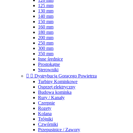
120 mm
125 mm
130 mm
140 mm
150 mm
160 mm
180 mm
200 mm
250 mm
300 mm
350 mm
Inne średnice
Prostokątne
Sterowniki


Dystrybucja Gorącego Powietrza
Turbiny Kominkowe
Osprzęt elektryczny
Budowa kominka
Rury / Kanały
Czerpnie
Rozety
Kolana
Trójniki
Czwórniki
Przepustnice / Zawory