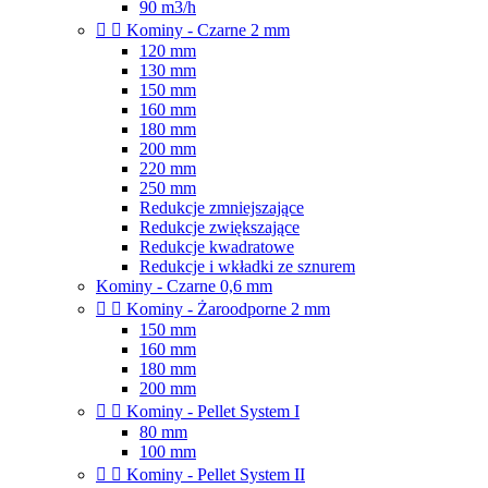
90 m3/h


Kominy - Czarne 2 mm
120 mm
130 mm
150 mm
160 mm
180 mm
200 mm
220 mm
250 mm
Redukcje zmniejszające
Redukcje zwiększające
Redukcje kwadratowe
Redukcje i wkładki ze sznurem
Kominy - Czarne 0,6 mm


Kominy - Żaroodporne 2 mm
150 mm
160 mm
180 mm
200 mm


Kominy - Pellet System I
80 mm
100 mm


Kominy - Pellet System II