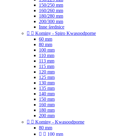
150/250 mm
160/260 mm
180/280 mm
200/300 mm
Inne średnice


Kominy - Spiro Kwasoodporne
60 mm
80 mm
100 mm
110 mm
113 mm
115 mm
120 mm
125 mm
130 mm
135 mm
140 mm
150 mm
160 mm
180 mm
200 mm


Kominy - Kwasoodporne
80 mm


100 mm