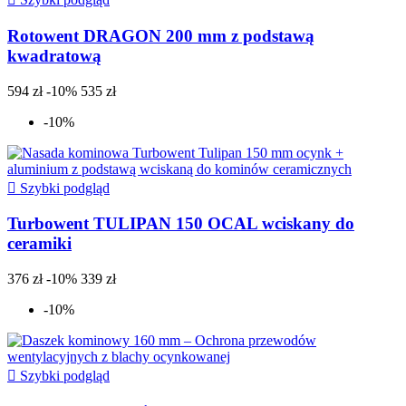
Rotowent DRAGON 200 mm z podstawą
kwadratową
594 zł
-10%
535 zł
-10%

Szybki podgląd
Turbowent TULIPAN 150 OCAL wciskany do
ceramiki
376 zł
-10%
339 zł
-10%

Szybki podgląd