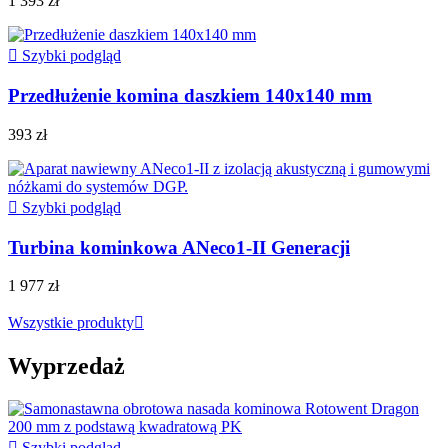
1 393 zł

Szybki podgląd
Przedłużenie komina daszkiem 140x140 mm
393 zł

Szybki podgląd
Turbina kominkowa ANeco1-II Generacji
1 977 zł
Wszystkie produkty

Wyprzedaż

Szybki podgląd