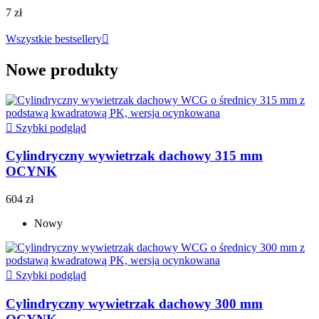
7 zł
Wszystkie bestsellery

Nowe produkty

Szybki podgląd
Cylindryczny wywietrzak dachowy 315 mm
OCYNK
604 zł
Nowy

Szybki podgląd
Cylindryczny wywietrzak dachowy 300 mm