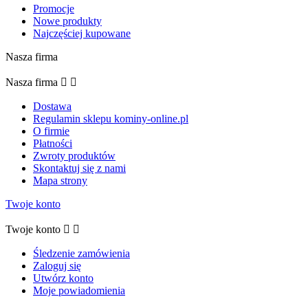
Promocje
Nowe produkty
Najczęściej kupowane
Nasza firma
Nasza firma


Dostawa
Regulamin sklepu kominy-online.pl
O firmie
Płatności
Zwroty produktów
Skontaktuj się z nami
Mapa strony
Twoje konto
Twoje konto


Śledzenie zamówienia
Zaloguj się
Utwórz konto
Moje powiadomienia