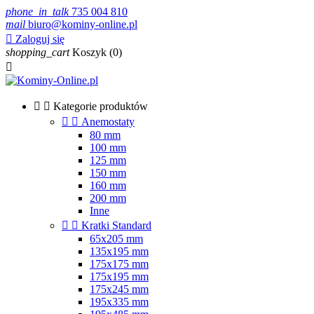
phone_in_talk
735 004 810
mail
biuro@kominy-online.pl

Zaloguj się
shopping_cart
Koszyk
(0)



Kategorie produktów


Anemostaty
80 mm
100 mm
125 mm
150 mm
160 mm
200 mm
Inne


Kratki Standard
65x205 mm
135x195 mm
175x175 mm
175x195 mm
175x245 mm
195x335 mm