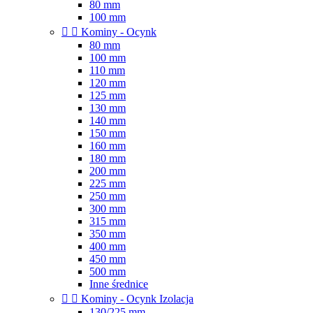
80 mm
100 mm


Kominy - Ocynk
80 mm
100 mm
110 mm
120 mm
125 mm
130 mm
140 mm
150 mm
160 mm
180 mm
200 mm
225 mm
250 mm
300 mm
315 mm
350 mm
400 mm
450 mm
500 mm
Inne średnice


Kominy - Ocynk Izolacja
130/225 mm