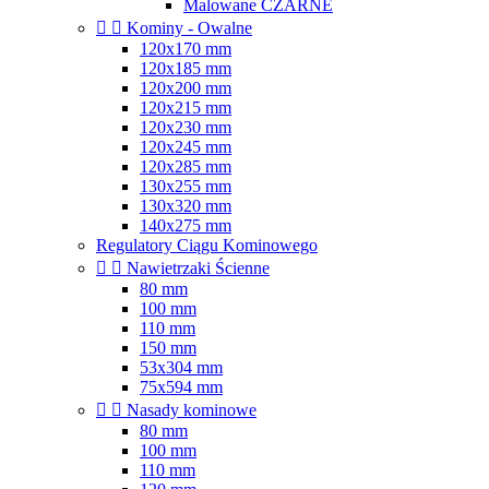
Malowane CZARNE


Kominy - Owalne
120x170 mm
120x185 mm
120x200 mm
120x215 mm
120x230 mm
120x245 mm
120x285 mm
130x255 mm
130x320 mm
140x275 mm
Regulatory Ciągu Kominowego


Nawietrzaki Ścienne
80 mm
100 mm
110 mm
150 mm
53x304 mm
75x594 mm


Nasady kominowe
80 mm
100 mm
110 mm