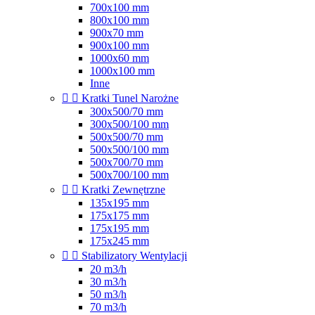
700x100 mm
800x100 mm
900x70 mm
900x100 mm
1000x60 mm
1000x100 mm
Inne


Kratki Tunel Narożne
300x500/70 mm
300x500/100 mm
500x500/70 mm
500x500/100 mm
500x700/70 mm
500x700/100 mm


Kratki Zewnętrzne
135x195 mm
175x175 mm
175x195 mm
175x245 mm


Stabilizatory Wentylacji
20 m3/h
30 m3/h
50 m3/h
70 m3/h