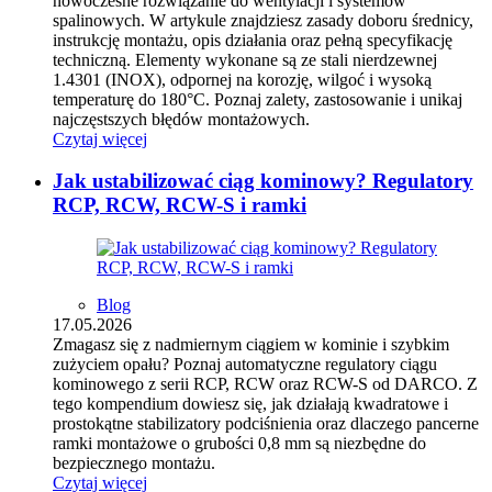
nowoczesne rozwiązanie do wentylacji i systemów
spalinowych. W artykule znajdziesz zasady doboru średnicy,
instrukcję montażu, opis działania oraz pełną specyfikację
techniczną. Elementy wykonane są ze stali nierdzewnej
1.4301 (INOX), odpornej na korozję, wilgoć i wysoką
temperaturę do 180°C. Poznaj zalety, zastosowanie i unikaj
najczęstszych błędów montażowych.
Czytaj więcej
Jak ustabilizować ciąg kominowy? Regulatory
RCP, RCW, RCW-S i ramki
Blog
17.05.2026
Zmagasz się z nadmiernym ciągiem w kominie i szybkim
zużyciem opału? Poznaj automatyczne regulatory ciągu
kominowego z serii RCP, RCW oraz RCW-S od DARCO. Z
tego kompendium dowiesz się, jak działają kwadratowe i
prostokątne stabilizatory podciśnienia oraz dlaczego pancerne
ramki montażowe o grubości 0,8 mm są niezbędne do
bezpiecznego montażu.
Czytaj więcej