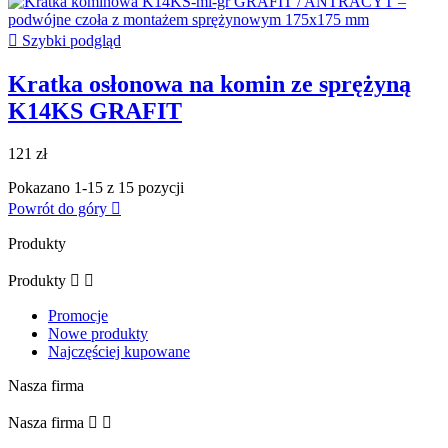

Szybki podgląd
Kratka osłonowa na komin ze sprężyną
K14KS GRAFIT
121 zł
Pokazano 1-15 z 15 pozycji
Powrót do góry

Produkty
Produkty


Promocje
Nowe produkty
Najczęściej kupowane
Nasza firma
Nasza firma

