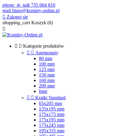
phone_in_talk
735 004 810
mail
biuro@kominy-online.pl

Zaloguj się
shopping_cart
Koszyk
(0)



Kategorie produktów


Anemostaty
80 mm
100 mm
125 mm
150 mm
160 mm
200 mm
Inne


Kratki Standard
65x205 mm
135x195 mm
175x175 mm
175x195 mm
175x245 mm
195x335 mm