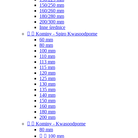
150/250 mm
160/260 mm
180/280 mm
200/300 mm
Inne średnice


Kominy - Spiro Kwasoodporne
60 mm
80 mm
100 mm
110 mm
113 mm
115 mm
120 mm
125 mm
130 mm
135 mm
140 mm
150 mm
160 mm
180 mm
200 mm


Kominy - Kwasoodporne
80 mm


100 mm