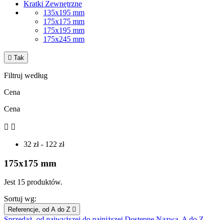
Kratki Zewnętrzne
135x195 mm
175x175 mm
175x195 mm
175x245 mm

Tak
Filtruj według
Cena
Cena


32 zł - 122 zł
175x175 mm
Jest 15 produktów.
Sortuj wg:
Referencje, od A do Z

Sprzedaż, od najwyższej do najniższej
Dostępne
Nazwa, A do Z