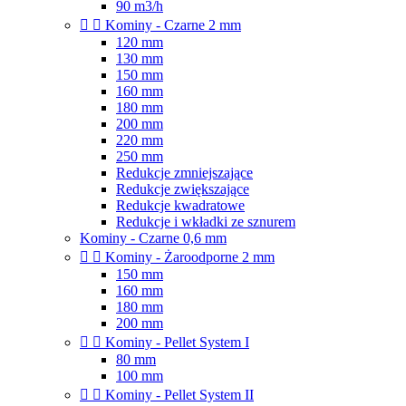
90 m3/h


Kominy - Czarne 2 mm
120 mm
130 mm
150 mm
160 mm
180 mm
200 mm
220 mm
250 mm
Redukcje zmniejszające
Redukcje zwiększające
Redukcje kwadratowe
Redukcje i wkładki ze sznurem
Kominy - Czarne 0,6 mm


Kominy - Żaroodporne 2 mm
150 mm
160 mm
180 mm
200 mm


Kominy - Pellet System I
80 mm
100 mm


Kominy - Pellet System II