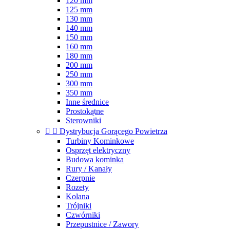
120 mm
125 mm
130 mm
140 mm
150 mm
160 mm
180 mm
200 mm
250 mm
300 mm
350 mm
Inne średnice
Prostokątne
Sterowniki


Dystrybucja Gorącego Powietrza
Turbiny Kominkowe
Osprzęt elektryczny
Budowa kominka
Rury / Kanały
Czerpnie
Rozety
Kolana
Trójniki
Czwórniki
Przepustnice / Zawory