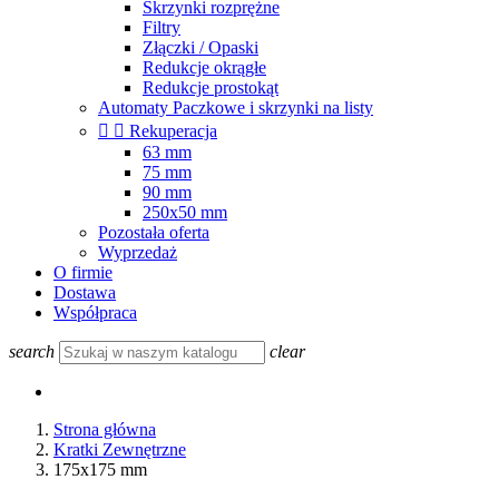
Skrzynki rozprężne
Filtry
Złączki / Opaski
Redukcje okrągłe
Redukcje prostokąt
Automaty Paczkowe i skrzynki na listy


Rekuperacja
63 mm
75 mm
90 mm
250x50 mm
Pozostała oferta
Wyprzedaż
O firmie
Dostawa
Współpraca
search
clear
Strona główna
Kratki Zewnętrzne
175x175 mm