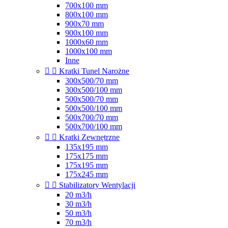
700x100 mm
800x100 mm
900x70 mm
900x100 mm
1000x60 mm
1000x100 mm
Inne


Kratki Tunel Narożne
300x500/70 mm
300x500/100 mm
500x500/70 mm
500x500/100 mm
500x700/70 mm
500x700/100 mm


Kratki Zewnętrzne
135x195 mm
175x175 mm
175x195 mm
175x245 mm


Stabilizatory Wentylacji
20 m3/h
30 m3/h
50 m3/h
70 m3/h