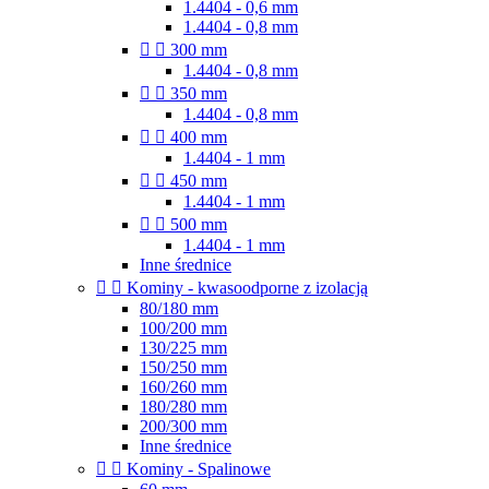
1.4404 - 0,6 mm
1.4404 - 0,8 mm


300 mm
1.4404 - 0,8 mm


350 mm
1.4404 - 0,8 mm


400 mm
1.4404 - 1 mm


450 mm
1.4404 - 1 mm


500 mm
1.4404 - 1 mm
Inne średnice


Kominy - kwasoodporne z izolacją
80/180 mm
100/200 mm
130/225 mm
150/250 mm
160/260 mm
180/280 mm
200/300 mm
Inne średnice


Kominy - Spalinowe