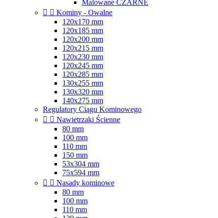
Malowane CZARNE


Kominy - Owalne
120x170 mm
120x185 mm
120x200 mm
120x215 mm
120x230 mm
120x245 mm
120x285 mm
130x255 mm
130x320 mm
140x275 mm
Regulatory Ciągu Kominowego


Nawietrzaki Ścienne
80 mm
100 mm
110 mm
150 mm
53x304 mm
75x594 mm


Nasady kominowe
80 mm
100 mm
110 mm