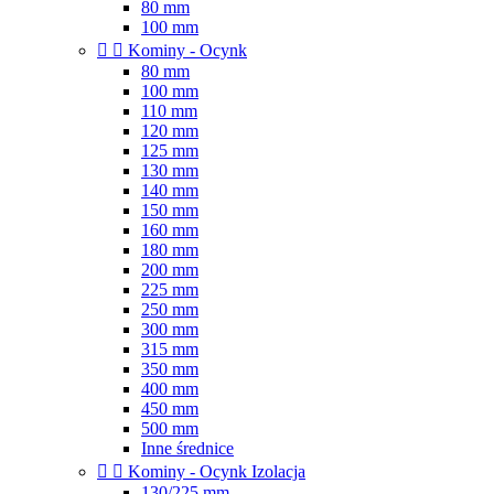
80 mm
100 mm


Kominy - Ocynk
80 mm
100 mm
110 mm
120 mm
125 mm
130 mm
140 mm
150 mm
160 mm
180 mm
200 mm
225 mm
250 mm
300 mm
315 mm
350 mm
400 mm
450 mm
500 mm
Inne średnice


Kominy - Ocynk Izolacja
130/225 mm